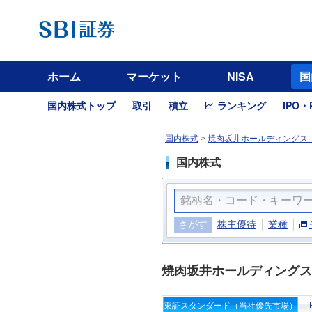
ホーム
マーケット
NISA
国
国内株式トップ
取引
積立
ランキング
IPO・
国内株式
>
焼肉坂井ホールディングス（
国内株式
さがす
株主優待
業種
焼肉坂井ホールディングス
東証スタンダード（当社優先市場）