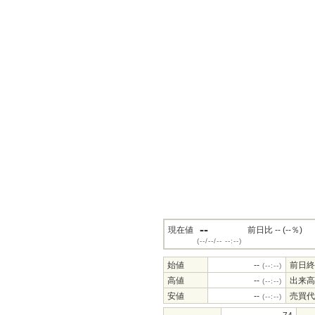
--
現在値
前日比 -- (--％)
(--/--/-- --:--)
始値
--
前日終
(--:--)
高値
--
出来高
(--:--)
安値
--
売買代
(--:--)