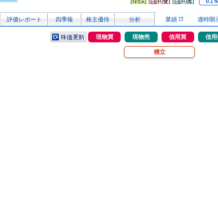
0.1
評価レポート
四季報
株主優待
分析
業績
適時開
現物買
現物売
信用買
信用
積立