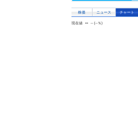
株価
ニュース
チャート
--
現在値
-- (--％)