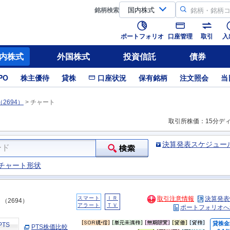
銘柄
検索
ポートフォリオ
口座管理
取引
入
内株式
外国株式
投資信託
債券
PO
株主優待
貸株
口座状況
保有銘柄
注文照会
当
2694）
>
チャート
取引所株価：15分デ
決算発表スケジュー
チャート形状
スマート
ＩＲ
取引注意情報
決算発表
（2694）
アラート
ＴＶ
ポートフォリオへ
貸株金
PTS
PTS株価比較