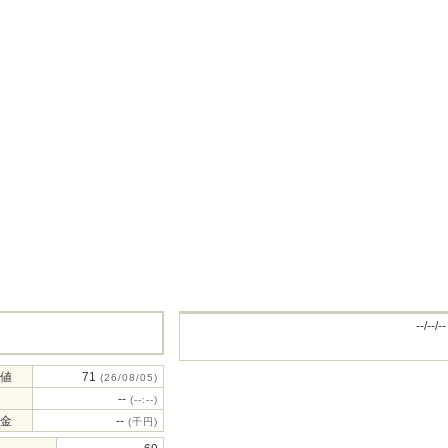
--/--/--
値
71
(26/08/05)
--
(--:--)
金
--
(千円)