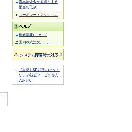
資本剰余金を原資とする
配当の取扱
コーポレートアクション
株式情報について
国内株式注文ルール
システム障害時の対応
【重要】SBI証券のセキュ
リティ/認証サービス導入
のお願い
 --:--