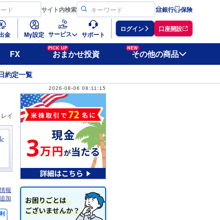
サイト
内検索
銀行
保険
ログイン
口座開設
サービス
出金
My設定
サポート
PICK UP
NEW
FX
おまかせ投資
その他の商品
日約定一覧
2026-08-06 08:11:15
ィレイ
ル
情報
追加
利