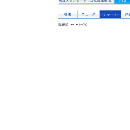
東証スタンダード（当社優先市場）
PTS
株価
ニュース
チャート
評
--
現在値
-- (--％)