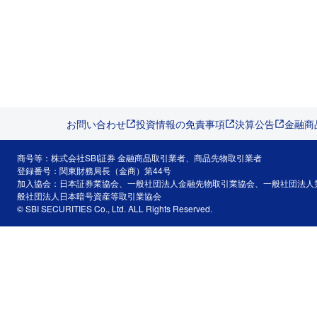
お問い合わせ
投資情報の免責事項
決算公告
金融商
商号等：株式会社SBI証券 金融商品取引業者、商品先物取引業者
登録番号：関東財務局長（金商）第44号
加入協会：日本証券業協会、一般社団法人金融先物取引業協会、一般社団法人
般社団法人日本暗号資産等取引業協会
© SBI SECURITIES Co., Ltd. ALL Rights Reserved.