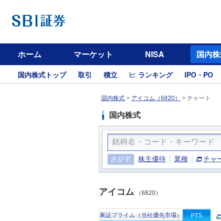
ホーム
マーケット
NISA
国内株
国内株式トップ
取引
積立
ランキング
IPO・PO
国内株式
>
アイコム（6820）
>
チャート
国内株式
さがす
株主優待
業種
チャ
アイコム
（6820）
東証プライム（当社優先市場）
PTS