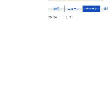
株価
ニュース
チャート
評
--
現在値
-- (--％)