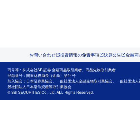
お問い合わせ
投資情報の免責事項
決算公告
金融商
商号等：株式会社SBI証券 金融商品取引業者、商品先物取引業者
登録番号：関東財務局長（金商）第44号
加入協会：日本証券業協会、一般社団法人金融先物取引業協会、一般社団法人
般社団法人日本暗号資産等取引業協会
© SBI SECURITIES Co., Ltd. ALL Rights Reserved.