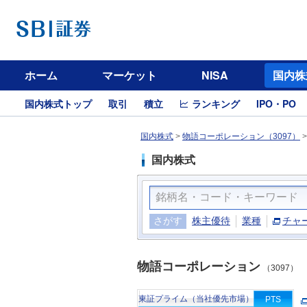
ホーム
マーケット
NISA
国内株
国内株式トップ
取引
積立
ランキング
IPO・PO
国内株式
>
物語コーポレーション（3097）
国内株式
さがす
株主優待
業種
チャ
物語コーポレーション
（3097）
東証プライム（当社優先市場）
PTS