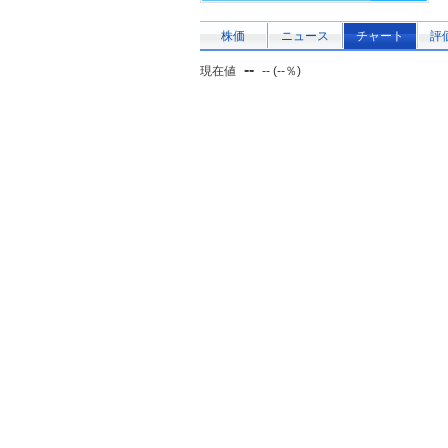
株価
ニュース
チャート
評
--
現在値
-- (--％)