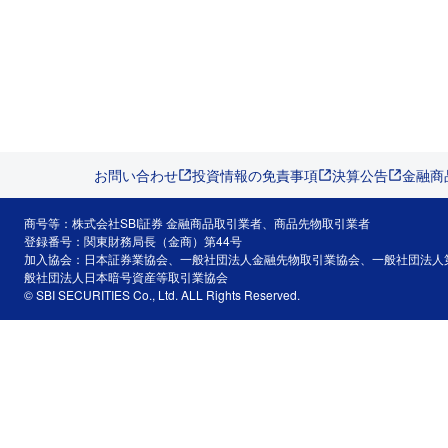
お問い合わせ
投資情報の免責事項
決算公告
金融商
商号等：株式会社SBI証券 金融商品取引業者、商品先物取引業者
登録番号：関東財務局長（金商）第44号
加入協会：日本証券業協会、一般社団法人金融先物取引業協会、一般社団法人
般社団法人日本暗号資産等取引業協会
© SBI SECURITIES Co., Ltd. ALL Rights Reserved.