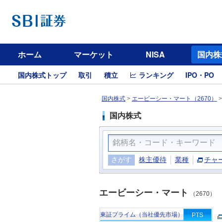
ホーム
マーケット
NISA
国内株
国内株式トップ
取引
積立
ランキング
IPO・PO
国内株式
>
エービーシー・マート（2670）
国内株式
さがす
株主優待
業種
チャ
エービーシー・マート
（2670）
東証プライム（当社優先市場）
PTS