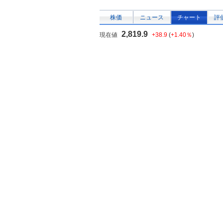
株価
ニュース
チャート
評
2,819.9
現在値
+38.9
(
+1.40％
)