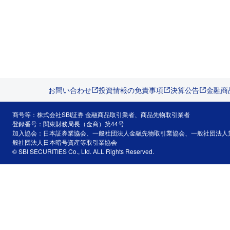
お問い合わせ
投資情報の免責事項
決算公告
金融商
商号等：株式会社SBI証券 金融商品取引業者、商品先物取引業者
登録番号：関東財務局長（金商）第44号
加入協会：日本証券業協会、一般社団法人金融先物取引業協会、一般社団法人
般社団法人日本暗号資産等取引業協会
© SBI SECURITIES Co., Ltd. ALL Rights Reserved.