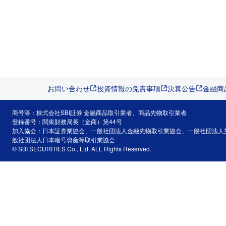
お問い合わせ
投資情報の免責事項
決算公告
金融商
商号等：株式会社SBI証券 金融商品取引業者、商品先物取引業者
登録番号：関東財務局長（金商）第44号
加入協会：日本証券業協会、一般社団法人金融先物取引業協会、一般社団法人
般社団法人日本暗号資産等取引業協会
© SBI SECURITIES Co., Ltd. ALL Rights Reserved.