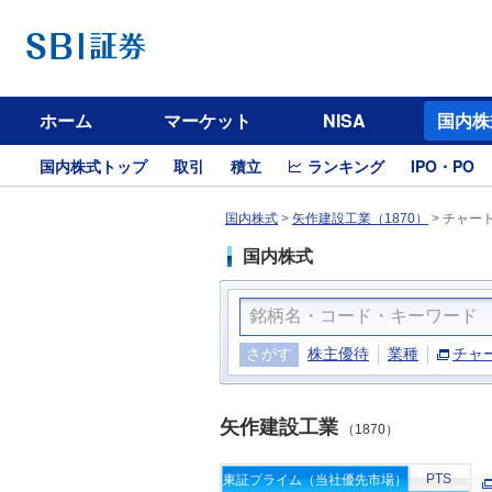
ホーム
マーケット
NISA
国内株
国内株式トップ
取引
積立
ランキング
IPO・PO
国内株式
>
矢作建設工業（1870）
>
チャー
国内株式
さがす
株主優待
業種
チャ
矢作建設工業
（1870）
PTS
東証プライム（当社優先市場）