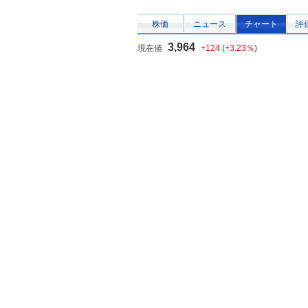
株価
ニュース
チャート
評
3,964
現在値
+124
(
+3.23％
)