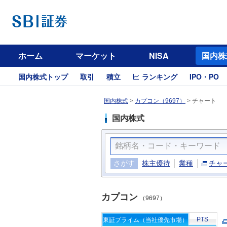
ホーム
マーケット
NISA
国内株
国内株式トップ
取引
積立
ランキング
IPO・PO
国内株式
>
カプコン（9697）
>
チャート
国内株式
さがす
株主優待
業種
チャ
カプコン
（9697）
PTS
東証プライム（当社優先市場）