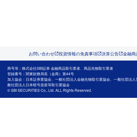
お問い合わせ
投資情報の免責事項
決算公告
金融商
商号等：株式会社SBI証券 金融商品取引業者、商品先物取引業者
登録番号：関東財務局長（金商）第44号
加入協会：日本証券業協会、一般社団法人金融先物取引業協会、一般社団法人
般社団法人日本暗号資産等取引業協会
© SBI SECURITIES Co., Ltd. ALL Rights Reserved.