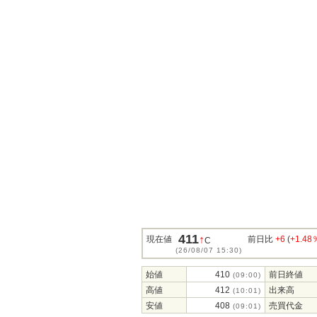
411
↑
現在値
前日比
+6
(
+1.48
C
(26/08/07 15:30)
始値
410
前日終値
(09:00)
高値
412
出来高
(10:01)
安値
408
売買代金
(09:01)