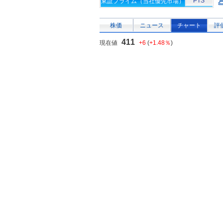
PTS
東証プライム（当社優先市場）
株価
ニュース
チャート
評
411
現在値
+6
(
+1.48％
)