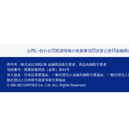
お問い合わせ
投資情報の免責事項
決算公告
金融商
商号等：株式会社SBI証券 金融商品取引業者、商品先物取引業者
登録番号：関東財務局長（金商）第44号
加入協会：日本証券業協会、一般社団法人金融先物取引業協会、一般社団法人
般社団法人日本暗号資産等取引業協会
© SBI SECURITIES Co., Ltd. ALL Rights Reserved.