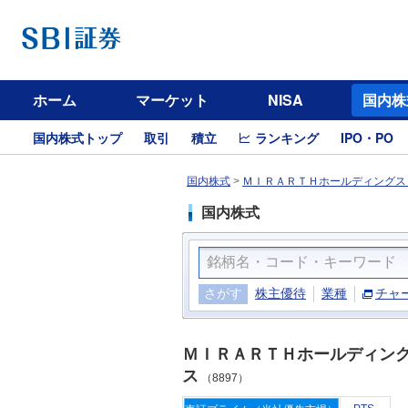
ホーム
マーケット
NISA
国内株
国内株式トップ
取引
積立
ランキング
IPO・PO
国内株式
>
ＭＩＲＡＲＴＨホールディングス（
国内株式
さがす
株主優待
業種
チャ
ＭＩＲＡＲＴＨホールディン
ス
（8897）