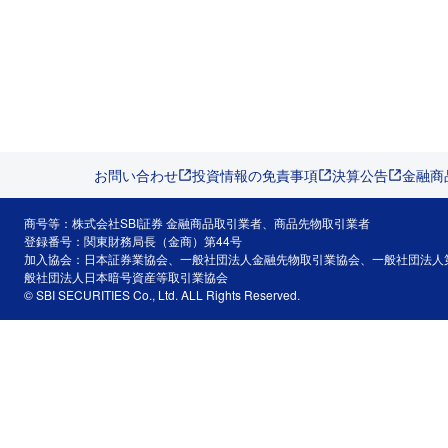
お問い合わせ
投資情報の免責事項
決算公告
金融商
商号等：株式会社SBI証券 金融商品取引業者、商品先物取引業者
登録番号：関東財務局長（金商）第44号
加入協会：日本証券業協会、一般社団法人金融先物取引業協会、一般社団法人
般社団法人日本暗号資産等取引業協会
© SBI SECURITIES Co., Ltd. ALL Rights Reserved.