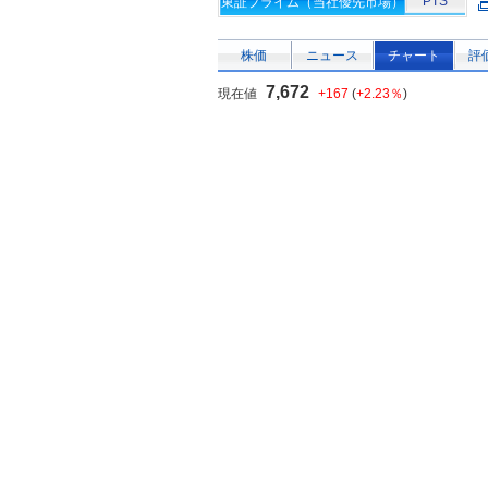
PTS
東証プライム（当社優先市場）
株価
ニュース
チャート
評
7,672
現在値
+167
(
+2.23％
)