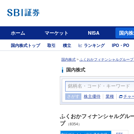
ホーム
マーケット
NISA
国内株
国内株式トップ
取引
積立
ランキング
IPO・PO
国内株式
>
ふくおかフィナンシャルグループ（
国内株式
さがす
株主優待
業種
チャ
ふくおかフィナンシャルグル
プ
（8354）