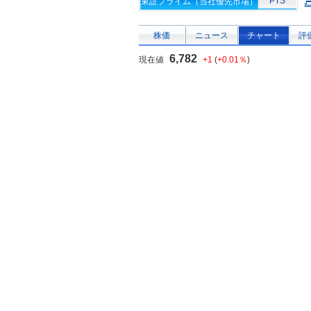
PTS
東証プライム（当社優先市場）
株価
ニュース
チャート
評
6,782
現在値
+1
(
+0.01％
)