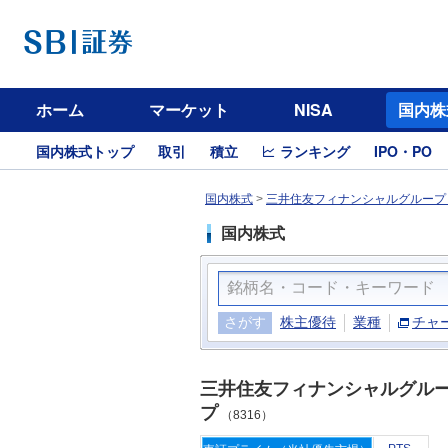
ホーム
マーケット
NISA
国内株
国内株式トップ
取引
積立
ランキング
IPO・PO
国内株式
>
三井住友フィナンシャルグループ（
国内株式
さがす
株主優待
業種
チャ
三井住友フィナンシャルグル
プ
（8316）