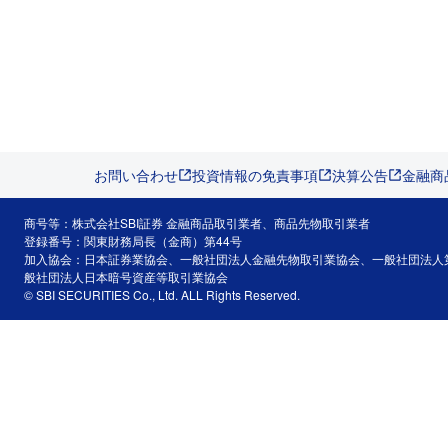
お問い合わせ
投資情報の免責事項
決算公告
金融商
商号等：株式会社SBI証券 金融商品取引業者、商品先物取引業者
登録番号：関東財務局長（金商）第44号
加入協会：日本証券業協会、一般社団法人金融先物取引業協会、一般社団法人
般社団法人日本暗号資産等取引業協会
© SBI SECURITIES Co., Ltd. ALL Rights Reserved.