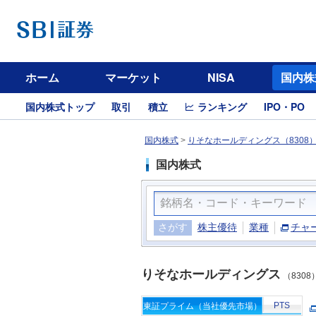
ホーム
マーケット
NISA
国内株
国内株式トップ
取引
積立
ランキング
IPO・PO
国内株式
>
りそなホールディングス（8308
国内株式
さがす
株主優待
業種
チャ
りそなホールディングス
（8308
PTS
東証プライム（当社優先市場）