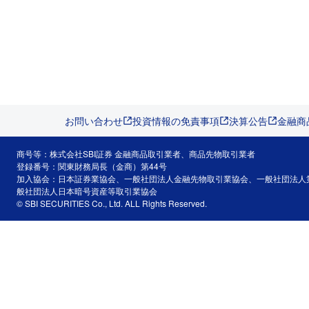
お問い合わせ
投資情報の免責事項
決算公告
金融商
商号等：株式会社SBI証券 金融商品取引業者、商品先物取引業者
登録番号：関東財務局長（金商）第44号
加入協会：日本証券業協会、一般社団法人金融先物取引業協会、一般社団法人
般社団法人日本暗号資産等取引業協会
© SBI SECURITIES Co., Ltd. ALL Rights Reserved.