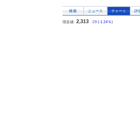
株価
ニュース
チャート
評
2,313
現在値
-29
(
-1.24％
)