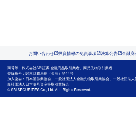
お問い合わせ
投資情報の免責事項
決算公告
金融商
商号等：株式会社SBI証券 金融商品取引業者、商品先物取引業者
登録番号：関東財務局長（金商）第44号
加入協会：日本証券業協会、一般社団法人金融先物取引業協会、一般社団法人
般社団法人日本暗号資産等取引業協会
© SBI SECURITIES Co., Ltd. ALL Rights Reserved.