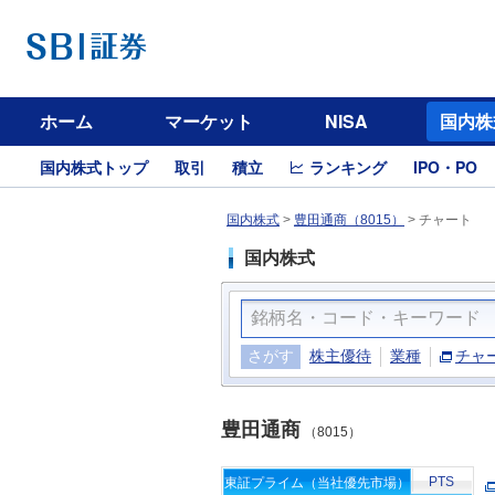
ホーム
マーケット
NISA
国内株
国内株式トップ
取引
積立
ランキング
IPO・PO
国内株式
>
豊田通商（8015）
>
チャート
国内株式
さがす
株主優待
業種
チャ
豊田通商
（8015）
PTS
東証プライム（当社優先市場）