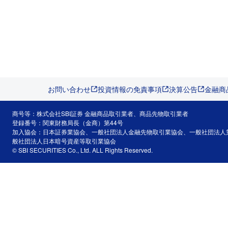
お問い合わせ
投資情報の免責事項
決算公告
金融商
商号等：株式会社SBI証券 金融商品取引業者、商品先物取引業者
登録番号：関東財務局長（金商）第44号
加入協会：日本証券業協会、一般社団法人金融先物取引業協会、一般社団法人
般社団法人日本暗号資産等取引業協会
© SBI SECURITIES Co., Ltd. ALL Rights Reserved.