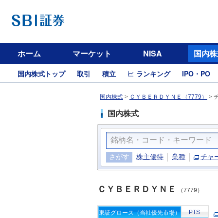
ホーム
マーケット
NISA
国内株
国内株式トップ
取引
積立
ランキング
IPO・PO
国内株式
>
ＣＹＢＥＲＤＹＮＥ（7779）
>
国内株式
さがす
株主優待
業種
チャ
ＣＹＢＥＲＤＹＮＥ
（7779）
PTS
東証グロース（当社優先市場）