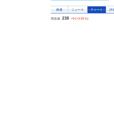
株価
ニュース
チャート
評
238
現在値
+9
(
+3.93％
)