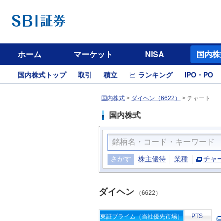
ホーム
マーケット
NISA
国内株
国内株式トップ
取引
積立
ランキング
IPO・PO
国内株式
>
ダイヘン（6622）
>
チャート
国内株式
さがす
株主優待
業種
チャ
ダイヘン
（6622）
PTS
東証プライム（当社優先市場）