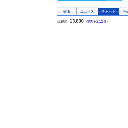
株価
ニュース
チャート
評
13,830
現在値
-300
(
-2.12％
)