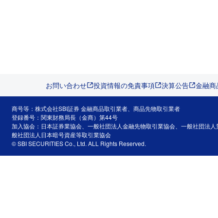
お問い合わせ
投資情報の免責事項
決算公告
金融商
商号等：株式会社SBI証券 金融商品取引業者、商品先物取引業者
登録番号：関東財務局長（金商）第44号
加入協会：日本証券業協会、一般社団法人金融先物取引業協会、一般社団法人
般社団法人日本暗号資産等取引業協会
© SBI SECURITIES Co., Ltd. ALL Rights Reserved.