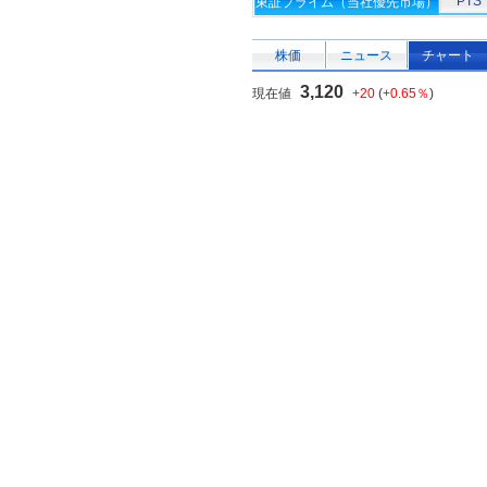
PTS
東証プライム（当社優先市場）
株価
ニュース
チャート
3,120
現在値
+20
(
+0.65％
)