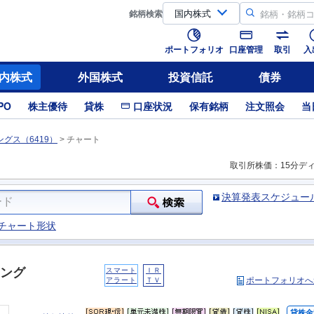
銘柄
検索
ポートフォリオ
口座管理
取引
入
内株式
外国株式
投資信託
債券
PO
株主優待
貸株
口座状況
保有銘柄
注文照会
当
グス（6419）
>
チャート
取引所株価：15分デ
決算発表スケジュー
チャート形状
ング
スマート
ＩＲ
ポートフォリオへ
アラート
ＴＶ
貸株金