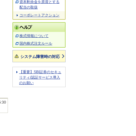
資本剰余金を原資とする
配当の取扱
コーポレートアクション
株式情報について
国内株式注文ルール
システム障害時の対応
【重要】SBI証券のセキュ
リティ/認証サービス導入
のお願い
5:30