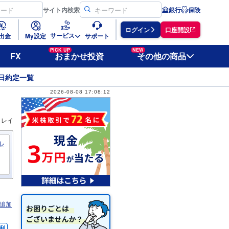
サイト
内検索
銀行
保険
ログイン
口座開設
サービス
出金
My設定
サポート
PICK UP
NEW
FX
おまかせ投資
その他の商品
日約定一覧
2026-08-08 17:08:12
ィレイ
ル
追加
利