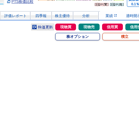
PTS株価比較
0.1
評価レポート
四季報
株主優待
分析
業績
適時開
現物買
現物売
信用買
信用
株オプション
積立