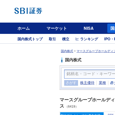
ホーム
マーケット
NISA
国
国内株式トップ
取引
積立
ランキング
IPO・
国内株式
>
マースグループホールディン
国内株式
さがす
株主優待
業種
マースグループホールディ
ス
（6419）