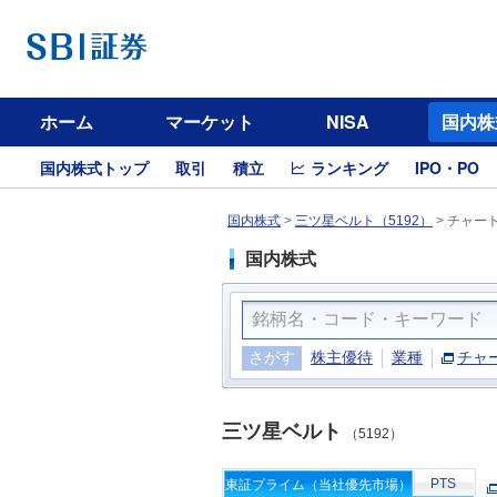
ホーム
マーケット
NISA
国内株
国内株式トップ
取引
積立
ランキング
IPO・PO
国内株式
>
三ツ星ベルト（5192）
>
チャー
国内株式
さがす
株主優待
業種
チャ
三ツ星ベルト
（5192）
PTS
東証プライム（当社優先市場）