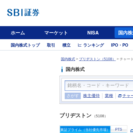
ホーム
マーケット
NISA
国内株
国内株式トップ
取引
積立
ランキング
IPO・PO
国内株式
>
ブリヂストン（5108）
>
チャー
国内株式
さがす
株主優待
業種
チャ
ブリヂストン
（5108）
PTS
東証プライム（当社優先市場）