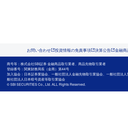
お問い合わせ
投資情報の免責事項
決算公告
金融商
商号等：株式会社SBI証券 金融商品取引業者、商品先物取引業者
登録番号：関東財務局長（金商）第44号
加入協会：日本証券業協会、一般社団法人金融先物取引業協会、一般社団法人
般社団法人日本暗号資産等取引業協会
© SBI SECURITIES Co., Ltd. ALL Rights Reserved.