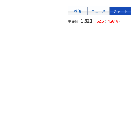
株価
ニュース
チャート
1,321
現在値
+62.5
(
+4.97％
)