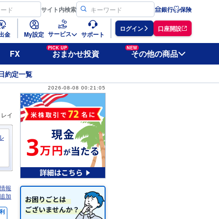
サイト
内検索
銀行
保険
ログイン
口座開設
サービス
出金
My設定
サポート
PICK UP
NEW
FX
おまかせ投資
その他の商品
日約定一覧
2026-08-08 00:21:05
ィレイ
ル
情報
追加
利