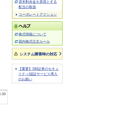
資本剰余金を原資とする
配当の取扱
コーポレートアクション
株式情報について
国内株式注文ルール
システム障害時の対応
【重要】SBI証券のセキュ
リティ/認証サービス導入
のお願い
5:30