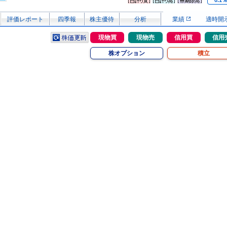
0.1
評価レポート
四季報
株主優待
分析
業績
適時開
現物買
現物売
信用買
信用
株オプション
積立