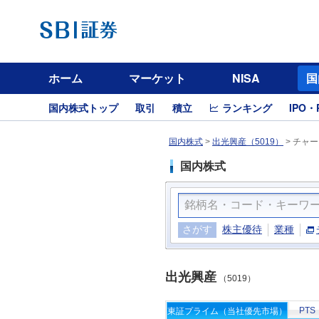
ホーム
マーケット
NISA
国
国内株式トップ
取引
積立
ランキング
IPO・
国内株式
>
出光興産（5019）
>
チャー
国内株式
さがす
株主優待
業種
出光興産
（5019）
PTS
東証プライム（当社優先市場）