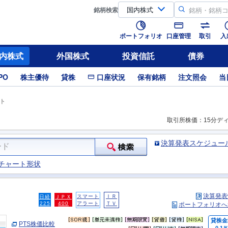
銘柄
検索
ポートフォリオ
口座管理
取引
入
内株式
外国株式
投資信託
債券
PO
株主優待
貸株
口座状況
保有銘柄
注文照会
当
ト
取引所株価：15分デ
決算発表スケジュー
チャート形状
決算発表
スマート
ＩＲ
日経
ＪＰＸ
225
400
アラート
ＴＶ
ポートフォリオへ
貸株金
PTS株価比較