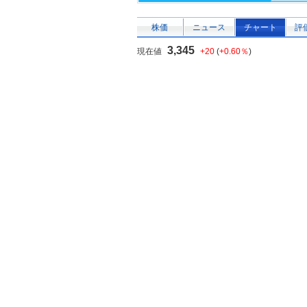
株価
ニュース
チャート
評
3,345
現在値
+20
(
+0.60％
)