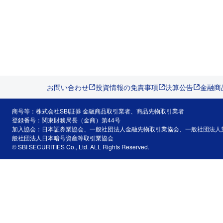
お問い合わせ
投資情報の免責事項
決算公告
金融商
商号等：株式会社SBI証券 金融商品取引業者、商品先物取引業者
登録番号：関東財務局長（金商）第44号
加入協会：日本証券業協会、一般社団法人金融先物取引業協会、一般社団法人
般社団法人日本暗号資産等取引業協会
© SBI SECURITIES Co., Ltd. ALL Rights Reserved.