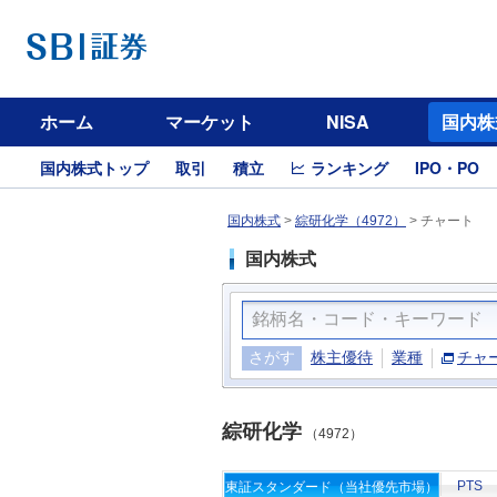
ホーム
マーケット
NISA
国内株
国内株式トップ
取引
積立
ランキング
IPO・PO
国内株式
>
綜研化学（4972）
>
チャート
国内株式
さがす
株主優待
業種
チャ
綜研化学
（4972）
PTS
東証スタンダード（当社優先市場）