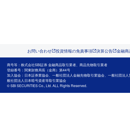
お問い合わせ
投資情報の免責事項
決算公告
金融商
商号等：株式会社SBI証券 金融商品取引業者、商品先物取引業者
登録番号：関東財務局長（金商）第44号
加入協会：日本証券業協会、一般社団法人金融先物取引業協会、一般社団法人
般社団法人日本暗号資産等取引業協会
© SBI SECURITIES Co., Ltd. ALL Rights Reserved.