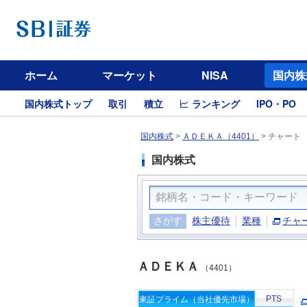
ホーム
マーケット
NISA
国内株
国内株式トップ
取引
積立
ランキング
IPO・PO
国内株式
>
ＡＤＥＫＡ（4401）
>
チャート
国内株式
さがす
株主優待
業種
チャ
ＡＤＥＫＡ
（4401）
PTS
東証プライム（当社優先市場）