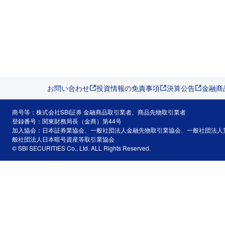
お問い合わせ
投資情報の免責事項
決算公告
金融商
商号等：株式会社SBI証券 金融商品取引業者、商品先物取引業者
登録番号：関東財務局長（金商）第44号
加入協会：日本証券業協会、一般社団法人金融先物取引業協会、一般社団法人
般社団法人日本暗号資産等取引業協会
© SBI SECURITIES Co., Ltd. ALL Rights Reserved.