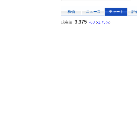
株価
ニュース
チャート
評
3,375
現在値
-60
(
-1.75％
)