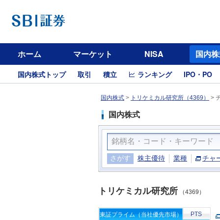
ホーム
マーケット
NISA
国内株
国内株式トップ
取引
積立
ランキング
IPO・PO
国内株式
>
トリケミカル研究所（4369）
>
国内株式
さがす
株主優待
業種
チャ
トリケミカル研究所
（4369）
PTS
東証プライム（当社優先市場）