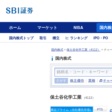
ホーム
マーケット
NISA
国内株
国内株式トップ
取引
積立
ランキング
IPO・PO
国内株式
>
保土谷化学工業（4112）
>
チャ
国内株式
さがす
株主優待
業種
チャ
保土谷化学工業
（4112）
PTS
東証プライム（当社優先市場）