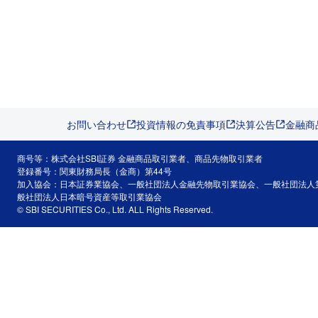
お問い合わせ
投資情報の免責事項
決算公告
金融商
商号等：株式会社SBI証券 金融商品取引業者、商品先物取引業者
登録番号：関東財務局長（金商）第44号
加入協会：日本証券業協会、一般社団法人金融先物取引業協会、一般社団法人
般社団法人日本暗号資産等取引業協会
© SBI SECURITIES Co., Ltd. ALL Rights Reserved.