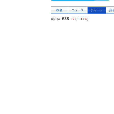
株価
ニュース
チャート
評
638
現在値
+7
(
+1.11％
)