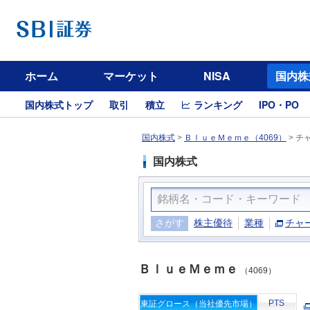
ホーム
マーケット
NISA
国内株
国内株式トップ
取引
積立
ランキング
IPO・PO
国内株式
>
ＢｌｕｅＭｅｍｅ（4069）
>
チ
国内株式
さがす
株主優待
業種
チャ
ＢｌｕｅＭｅｍｅ
（4069）
PTS
東証グロース（当社優先市場）