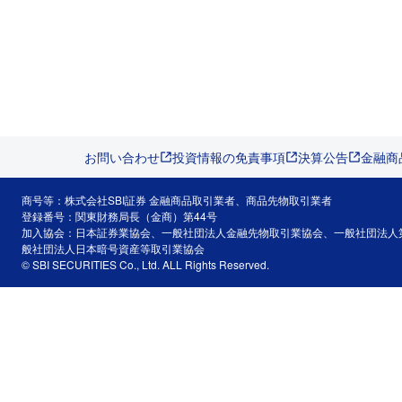
お問い合わせ
投資情報の免責事項
決算公告
金融商
商号等：株式会社SBI証券 金融商品取引業者、商品先物取引業者
登録番号：関東財務局長（金商）第44号
加入協会：日本証券業協会、一般社団法人金融先物取引業協会、一般社団法人
般社団法人日本暗号資産等取引業協会
© SBI SECURITIES Co., Ltd. ALL Rights Reserved.