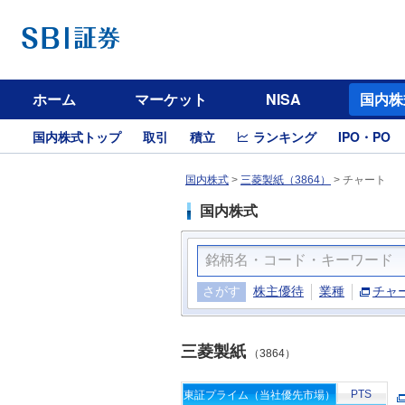
ホーム
マーケット
NISA
国内株
国内株式トップ
取引
積立
ランキング
IPO・PO
国内株式
>
三菱製紙（3864）
>
チャート
国内株式
さがす
株主優待
業種
チャ
三菱製紙
（3864）
PTS
東証プライム（当社優先市場）