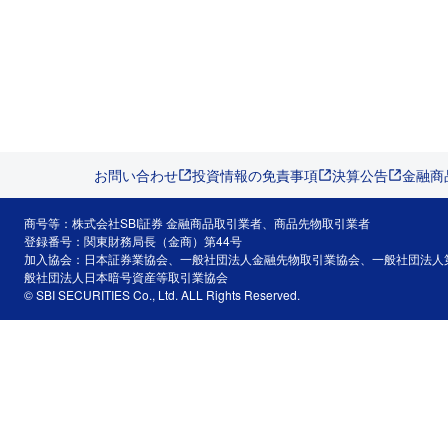
お問い合わせ
投資情報の免責事項
決算公告
金融商
商号等：株式会社SBI証券 金融商品取引業者、商品先物取引業者
登録番号：関東財務局長（金商）第44号
加入協会：日本証券業協会、一般社団法人金融先物取引業協会、一般社団法人
般社団法人日本暗号資産等取引業協会
© SBI SECURITIES Co., Ltd. ALL Rights Reserved.