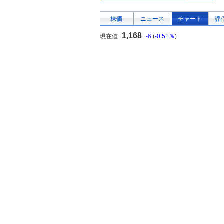
株価
ニュース
チャート
評
1,168
現在値
-6
(
-0.51％
)