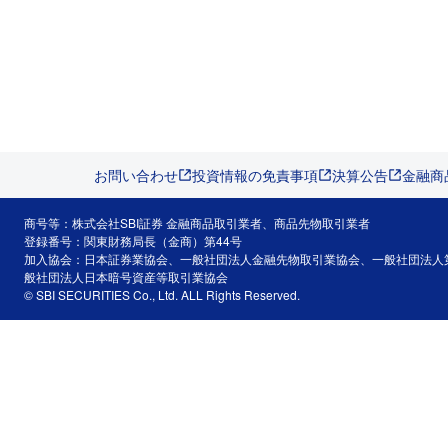
お問い合わせ
投資情報の免責事項
決算公告
金融商
商号等：株式会社SBI証券 金融商品取引業者、商品先物取引業者
登録番号：関東財務局長（金商）第44号
加入協会：日本証券業協会、一般社団法人金融先物取引業協会、一般社団法人
般社団法人日本暗号資産等取引業協会
© SBI SECURITIES Co., Ltd. ALL Rights Reserved.