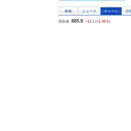
株価
ニュース
チャート
評
885.9
現在値
+12.1
(
+1.38％
)