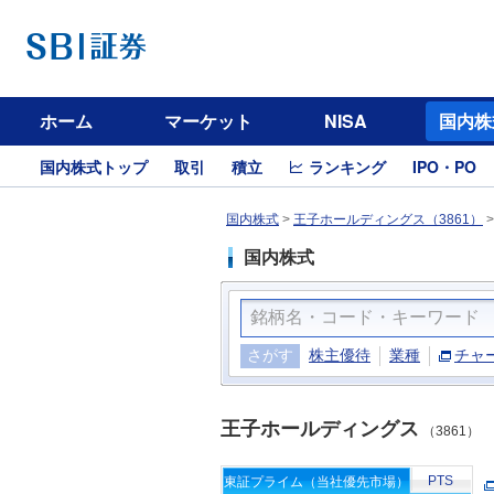
ホーム
マーケット
NISA
国内株
国内株式トップ
取引
積立
ランキング
IPO・PO
国内株式
>
王子ホールディングス（3861）
国内株式
さがす
株主優待
業種
チャ
王子ホールディングス
（3861）
PTS
東証プライム（当社優先市場）