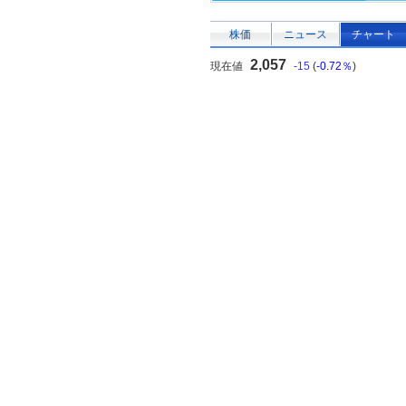
株価
ニュース
チャート
2,057
現在値
-15
(
-0.72％
)