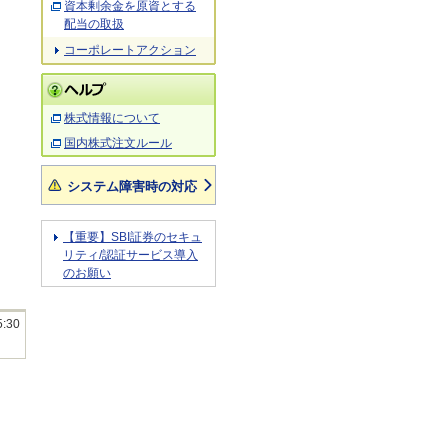
資本剰余金を原資とする
配当の取扱
コーポレートアクション
株式情報について
国内株式注文ルール
システム障害時の対応
【重要】SBI証券のセキュ
リティ/認証サービス導入
のお願い
5:30