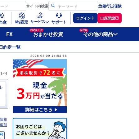
サイト
内検索
銀行
保険
ログイン
口座開設
サービス
出金
My設定
サポート
PICK UP
NEW
FX
おまかせ投資
その他の商品
日約定一覧
2026-08-09 14:54:58
ィレイ
ル
情報
追加
利