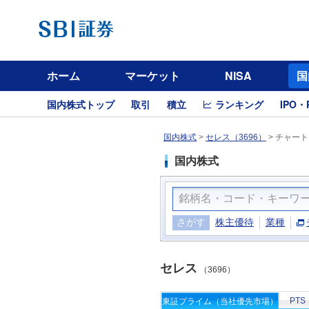
ホーム
マーケット
NISA
国
国内株式トップ
取引
積立
ランキング
IPO・
国内株式
>
セレス（3696）
>
チャート
国内株式
さがす
株主優待
業種
セレス
（3696）
PTS
東証プライム（当社優先市場）