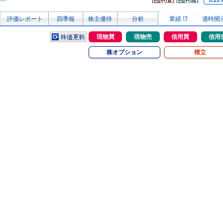
0.25
評価レポート
四季報
株主優待
分析
業績
適時開
現物買
現物売
信用買
信用
株オプション
積立