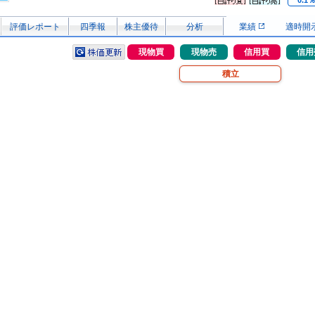
0.1
評価レポート
四季報
株主優待
分析
業績
適時開
現物買
現物売
信用買
信用
積立