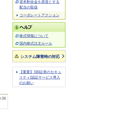
資本剰余金を原資とする
配当の取扱
コーポレートアクション
株式情報について
国内株式注文ルール
システム障害時の対応
【重要】SBI証券のセキュ
リティ/認証サービス導入
のお願い
5:30