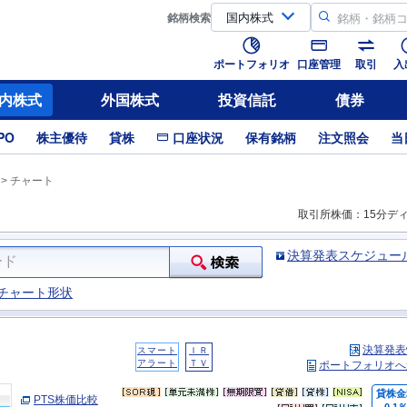
銘柄
検索
ポートフォリオ
口座管理
取引
入
内株式
外国株式
投資信託
債券
PO
株主優待
貸株
口座状況
保有銘柄
注文照会
当
>
チャート
取引所株価：15分デ
決算発表スケジュー
チャート形状
決算発表
スマート
ＩＲ
アラート
ＴＶ
ポートフォリオへ
貸株金
PTS株価比較