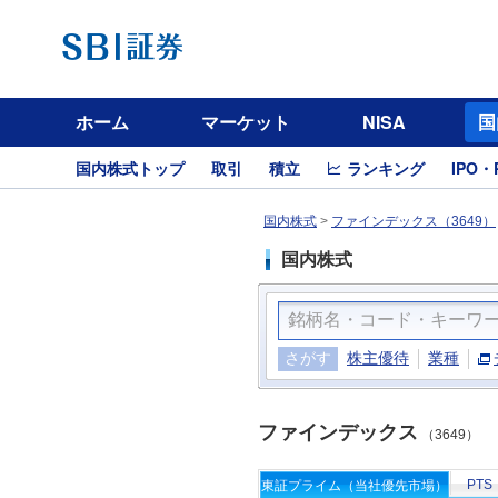
ホーム
マーケット
NISA
国
国内株式トップ
取引
積立
ランキング
IPO・
国内株式
>
ファインデックス（3649）
国内株式
さがす
株主優待
業種
ファインデックス
（3649）
PTS
東証プライム（当社優先市場）