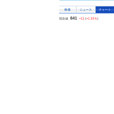
株価
ニュース
チャート
841
現在値
+11
(
+1.33％
)