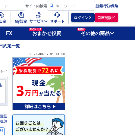
サイト
内検索
銀行
保険
ログイン
口座開設
サービス
出金
My設定
サポート
PICK UP
NEW
FX
おまかせ投資
その他の商品
日約定一覧
2026-08-07 01:14:09
ィレイ
ル
情報
追加
利