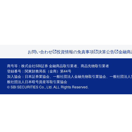
お問い合わせ
投資情報の免責事項
決算公告
金融商
商号等：株式会社SBI証券 金融商品取引業者、商品先物取引業者
登録番号：関東財務局長（金商）第44号
加入協会：日本証券業協会、一般社団法人金融先物取引業協会、一般社団法人
般社団法人日本暗号資産等取引業協会
© SBI SECURITIES Co., Ltd. ALL Rights Reserved.