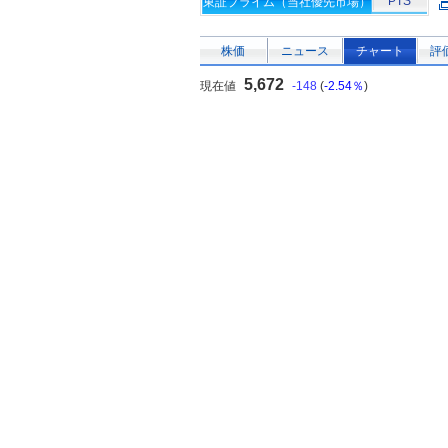
PTS
東証プライム（当社優先市場）
株価
ニュース
チャート
評
5,672
現在値
-148
(
-2.54％
)