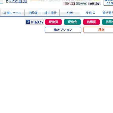
PTS株価比較
0.1
評価レポート
四季報
株主優待
分析
業績
適時開
現物買
現物売
信用買
信用
株オプション
積立