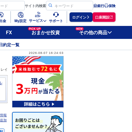
サイト
内検索
銀行
保険
ログイン
口座開設
サービス
出金
My設定
サポート
PICK UP
NEW
FX
おまかせ投資
その他の商品
日約定一覧
2026-08-07 16:24:03
ィレイ
ル
情報
追加
利