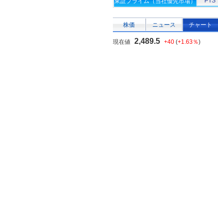
PTS
東証プライム（当社優先市場）
株価
ニュース
チャート
2,489.5
現在値
+40
(
+1.63％
)