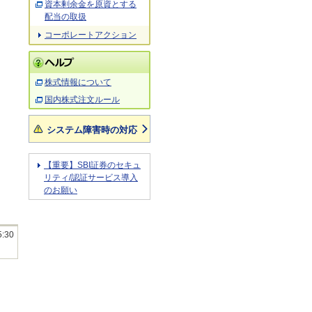
資本剰余金を原資とする
配当の取扱
コーポレートアクション
株式情報について
国内株式注文ルール
システム障害時の対応
【重要】SBI証券のセキュ
リティ/認証サービス導入
のお願い
5:30