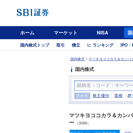
ホーム
マーケット
NISA
国
国内株式トップ
取引
積立
ランキング
IPO・
国内株式
>
マツキヨココカラ＆カンパニ
国内株式
さがす
株主優待
業種
マツキヨココカラ＆カンパ
ー
（3088）