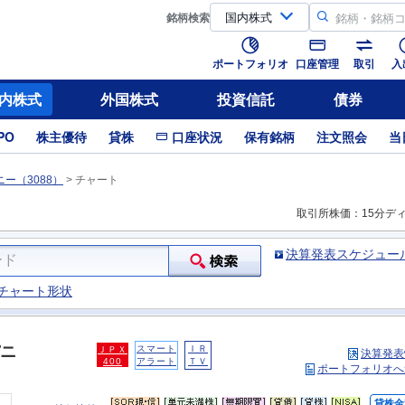
銘柄
検索
ポートフォリオ
口座管理
取引
入
内株式
外国株式
投資信託
債券
PO
株主優待
貸株
口座状況
保有銘柄
注文照会
当
ー（3088）
>
チャート
取引所株価：15分デ
決算発表スケジュー
チャート形状
ニ
スマート
ＩＲ
ＪＰＸ
決算発表
400
アラート
ＴＶ
ポートフォリオへ
貸株金