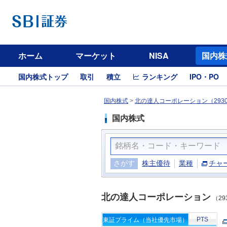
ホーム
マーケット
NISA
国内株
国内株式トップ
取引
積立
ランキング
IPO・PO
国内株式
>
北の達人コーポレーション（293
国内株式
さがす
株主優待
業種
チャ
北の達人コーポレーション
（29
PTS
東証プライム（当社優先市場）