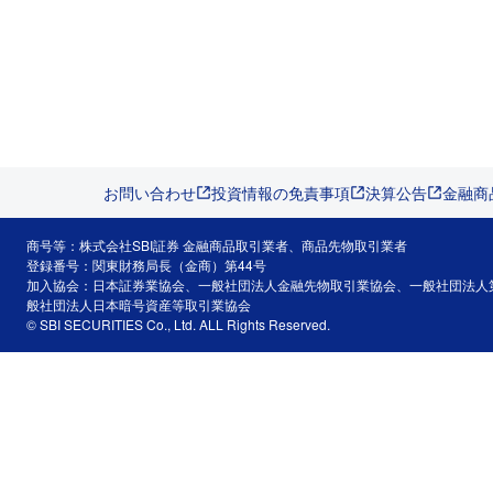
お問い合わせ
投資情報の免責事項
決算公告
金融商
商号等：株式会社SBI証券 金融商品取引業者、商品先物取引業者
登録番号：関東財務局長（金商）第44号
加入協会：日本証券業協会、一般社団法人金融先物取引業協会、一般社団法人
般社団法人日本暗号資産等取引業協会
© SBI SECURITIES Co., Ltd. ALL Rights Reserved.