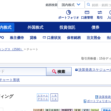
銘柄
検索
ポートフォリオ
口座管理
取引
入
内株式
外国株式
投資信託
債券
PO
株主優待
貸株
口座状況
保有銘柄
注文照会
当
ングス（2590）
>
チャート
取引所株価：15分デ
決算発表スケジュー
チャート形状
ィング
スマート
ＩＲ
決算発表
アラート
ＴＶ
ポートフォリオへ
貸株金