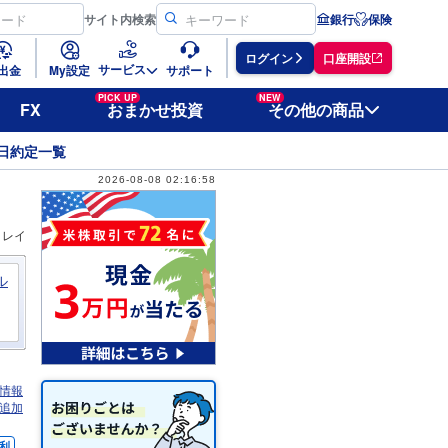
サイト
内検索
銀行
保険
ログイン
口座開設
サービス
出金
My設定
サポート
PICK UP
NEW
FX
おまかせ投資
その他の商品
日約定一覧
2026-08-08 02:16:58
ィレイ
ル
情報
追加
利