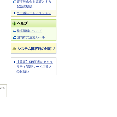
資本剰余金を原資とする
配当の取扱
コーポレートアクション
株式情報について
国内株式注文ルール
システム障害時の対応
【重要】SBI証券のセキュ
リティ/認証サービス導入
のお願い
5:30