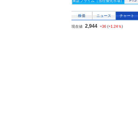
PTS
東証プライム（当社優先市場）
株価
ニュース
チャート
2,944
現在値
+36
(
+1.24％
)