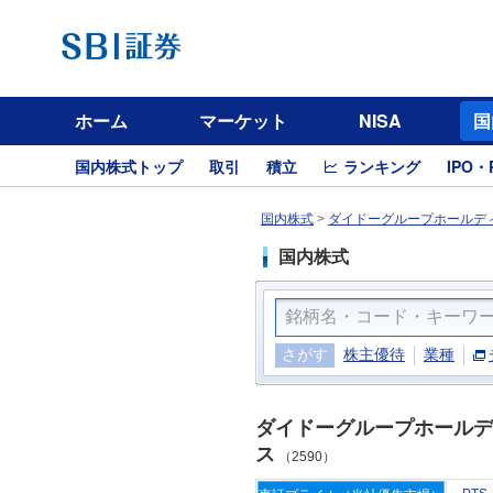
ホーム
マーケット
NISA
国
国内株式トップ
取引
積立
ランキング
IPO・
国内株式
>
ダイドーグループホールディ
国内株式
さがす
株主優待
業種
ダイドーグループホールデ
ス
（2590）