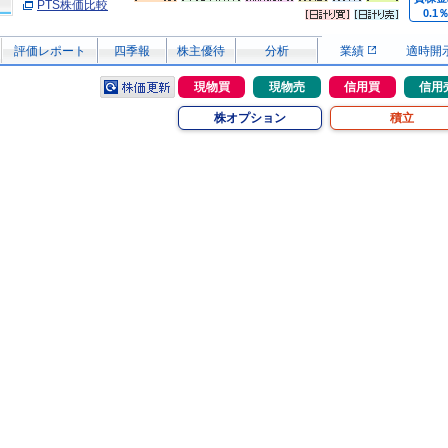
PTS株価比較
0.1
評価レポート
四季報
株主優待
分析
業績
適時開
現物買
現物売
信用買
信用
株オプション
積立