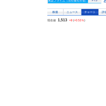
PTS
東証プライム（当社優先市場）
株価
ニュース
チャート
評
1,513
現在値
+8
(
+0.53％
)