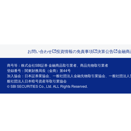
お問い合わせ
投資情報の免責事項
決算公告
金融商
商号等：株式会社SBI証券 金融商品取引業者、商品先物取引業者
登録番号：関東財務局長（金商）第44号
加入協会：日本証券業協会、一般社団法人金融先物取引業協会、一般社団法人
般社団法人日本暗号資産等取引業協会
© SBI SECURITIES Co., Ltd. ALL Rights Reserved.