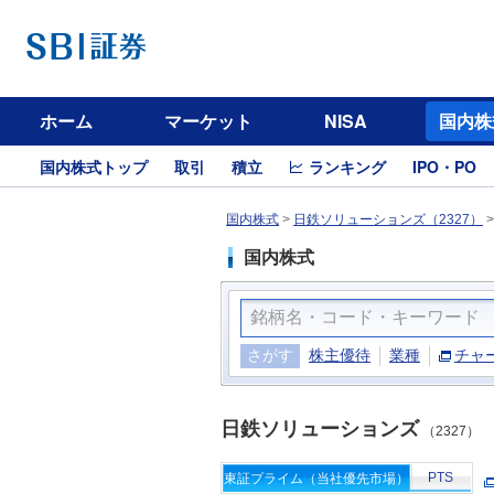
ホーム
マーケット
NISA
国内株
国内株式トップ
取引
積立
ランキング
IPO・PO
国内株式
>
日鉄ソリューションズ（2327）
国内株式
さがす
株主優待
業種
チャ
日鉄ソリューションズ
（2327）
PTS
東証プライム（当社優先市場）