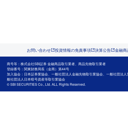
お問い合わせ
投資情報の免責事項
決算公告
金融商
商号等：株式会社SBI証券 金融商品取引業者、商品先物取引業者
登録番号：関東財務局長（金商）第44号
加入協会：日本証券業協会、一般社団法人金融先物取引業協会、一般社団法人
般社団法人日本暗号資産等取引業協会
© SBI SECURITIES Co., Ltd. ALL Rights Reserved.