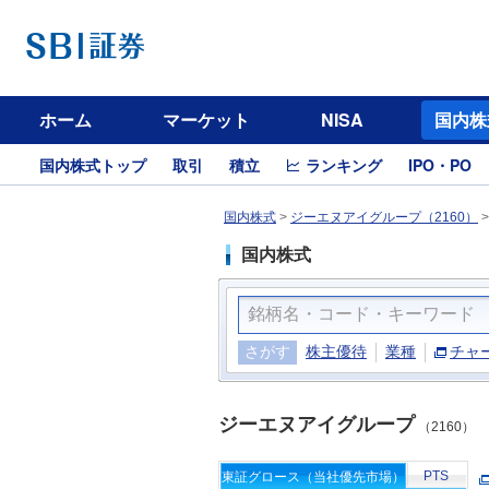
ホーム
マーケット
NISA
国内株
国内株式トップ
取引
積立
ランキング
IPO・PO
国内株式
>
ジーエヌアイグループ（2160）
国内株式
さがす
株主優待
業種
チャ
ジーエヌアイグループ
（2160）
PTS
東証グロース（当社優先市場）