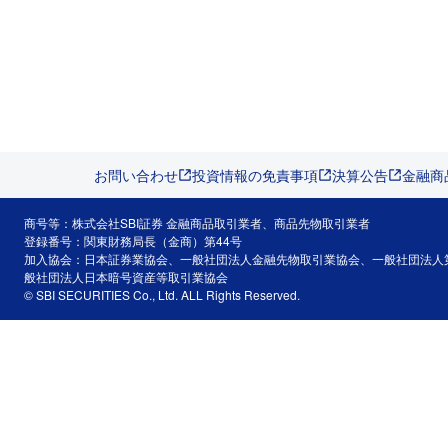
お問い合わせ
投資情報の免責事項
決算公告
金融商
商号等：株式会社SBI証券 金融商品取引業者、商品先物取引業者
登録番号：関東財務局長（金商）第44号
加入協会：日本証券業協会、一般社団法人金融先物取引業協会、一般社団法人
般社団法人日本暗号資産等取引業協会
© SBI SECURITIES Co., Ltd. ALL Rights Reserved.