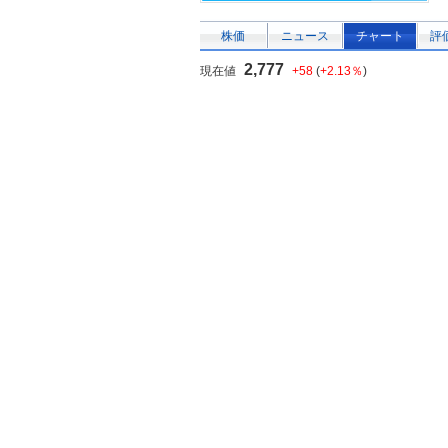
株価
ニュース
チャート
評
2,777
現在値
+58
(
+2.13％
)