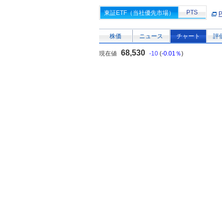
PTS
東証ETF（当社優先市場）
株価
ニュース
チャート
評
68,530
現在値
-10
(
-0.01％
)