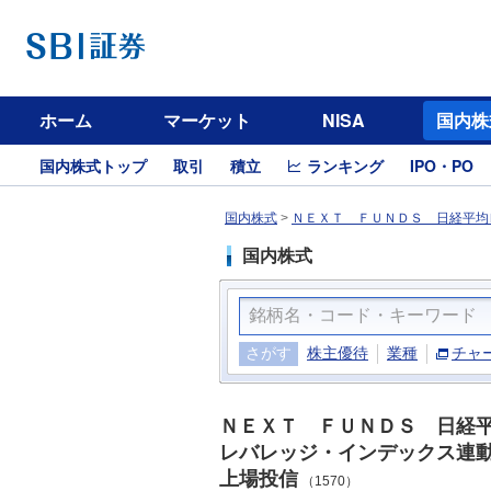
ホーム
マーケット
NISA
国内株
国内株式トップ
取引
積立
ランキング
IPO・PO
国内株式
>
ＮＥＸＴ ＦＵＮＤＳ 日経平均
国内株式
さがす
株主優待
業種
チャ
ＮＥＸＴ ＦＵＮＤＳ 日経
レバレッジ・インデックス連
上場投信
（1570）