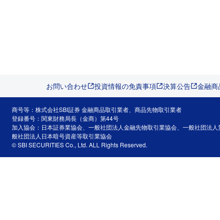
お問い合わせ
投資情報の免責事項
決算公告
金融商
商号等：株式会社SBI証券 金融商品取引業者、商品先物取引業者
登録番号：関東財務局長（金商）第44号
加入協会：日本証券業協会、一般社団法人金融先物取引業協会、一般社団法人
般社団法人日本暗号資産等取引業協会
© SBI SECURITIES Co., Ltd. ALL Rights Reserved.