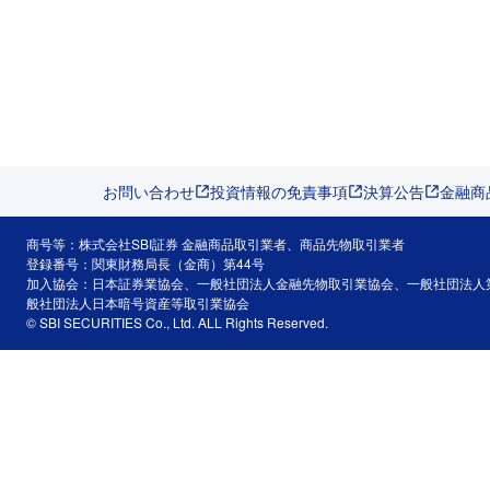
お問い合わせ
投資情報の免責事項
決算公告
金融商
商号等：株式会社SBI証券 金融商品取引業者、商品先物取引業者
登録番号：関東財務局長（金商）第44号
加入協会：日本証券業協会、一般社団法人金融先物取引業協会、一般社団法人
般社団法人日本暗号資産等取引業協会
© SBI SECURITIES Co., Ltd. ALL Rights Reserved.