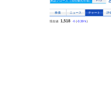
PTS
東証グロース（当社優先市場）
株価
ニュース
チャート
評
1,518
現在値
-6
(
-0.39％
)