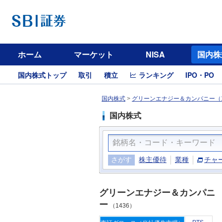
ホーム
マーケット
NISA
国内株
国内株式トップ
取引
積立
ランキング
IPO・PO
国内株式
>
グリーンエナジー＆カンパニー（1
国内株式
さがす
株主優待
業種
チャ
グリーンエナジー＆カンパニ
ー
（1436）