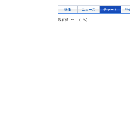
株価
ニュース
チャート
評
--
現在値
-- (--％)