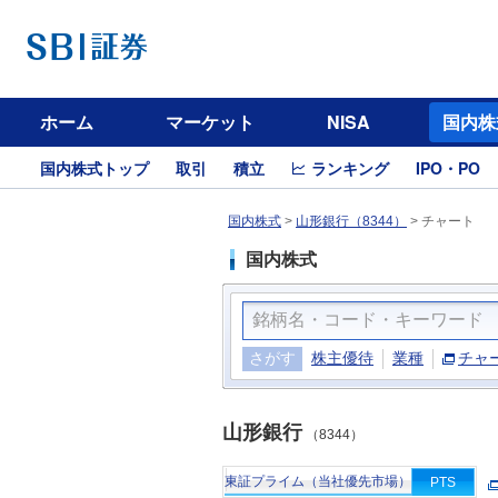
ホーム
マーケット
NISA
国内株
国内株式トップ
取引
積立
ランキング
IPO・PO
国内株式
>
山形銀行（8344）
>
チャート
国内株式
さがす
株主優待
業種
チャ
山形銀行
（8344）
東証プライム（当社優先市場）
PTS