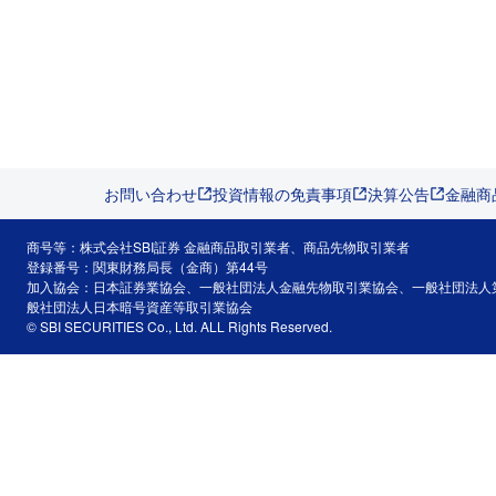
お問い合わせ
投資情報の免責事項
決算公告
金融商
商号等：株式会社SBI証券 金融商品取引業者、商品先物取引業者
登録番号：関東財務局長（金商）第44号
加入協会：日本証券業協会、一般社団法人金融先物取引業協会、一般社団法人
般社団法人日本暗号資産等取引業協会
© SBI SECURITIES Co., Ltd. ALL Rights Reserved.