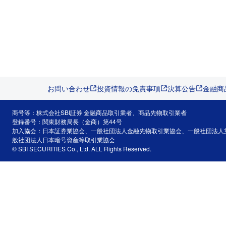
お問い合わせ
投資情報の免責事項
決算公告
金融商
商号等：株式会社SBI証券 金融商品取引業者、商品先物取引業者
登録番号：関東財務局長（金商）第44号
加入協会：日本証券業協会、一般社団法人金融先物取引業協会、一般社団法人
般社団法人日本暗号資産等取引業協会
© SBI SECURITIES Co., Ltd. ALL Rights Reserved.