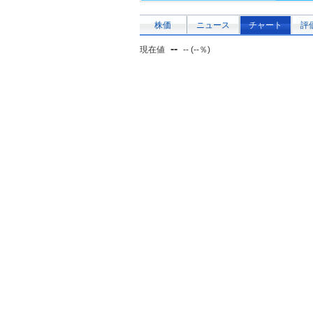
株価
ニュース
チャート
評
--
現在値
-- (--％)