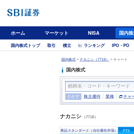
ホーム
マーケット
NISA
国内株
国内株式トップ
取引
積立
ランキング
IPO・PO
国内株式
>
ナカニシ（7716）
>
チャート
国内株式
さがす
株主優待
業種
チャ
ナカニシ
（7716）
東証スタンダード（当社優先市場）
PTS