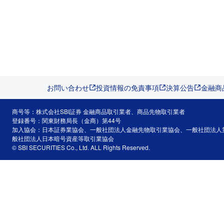
お問い合わせ
投資情報の免責事項
決算公告
金融商
商号等：株式会社SBI証券 金融商品取引業者、商品先物取引業者
登録番号：関東財務局長（金商）第44号
加入協会：日本証券業協会、一般社団法人金融先物取引業協会、一般社団法人
般社団法人日本暗号資産等取引業協会
© SBI SECURITIES Co., Ltd. ALL Rights Reserved.