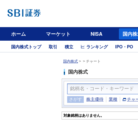
ホーム
マーケット
NISA
国内株
国内株式トップ
取引
積立
ランキング
IPO・PO
国内株式
>
>
チャート
国内株式
さがす
株主優待
業種
チャ
対象銘柄はありません。