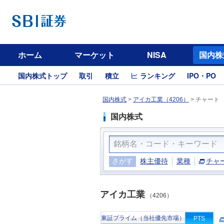
ホーム
マーケット
NISA
国内株
国内株式トップ
取引
積立
ランキング
IPO・PO
国内株式
>
アイカ工業（4206）
>
チャート
国内株式
さがす
株主優待
業種
チャ
アイカ工業
（4206）
東証プライム（当社優先市場）
PTS