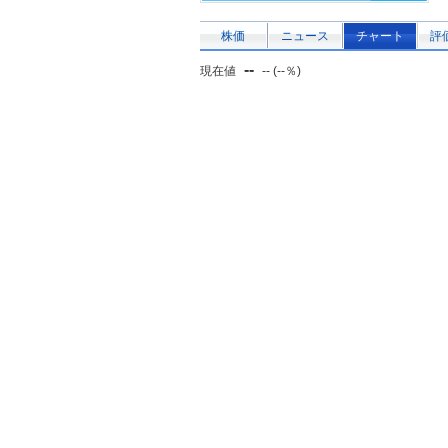
株価
ニュース
チャート
評
--
現在値
-- (--％)