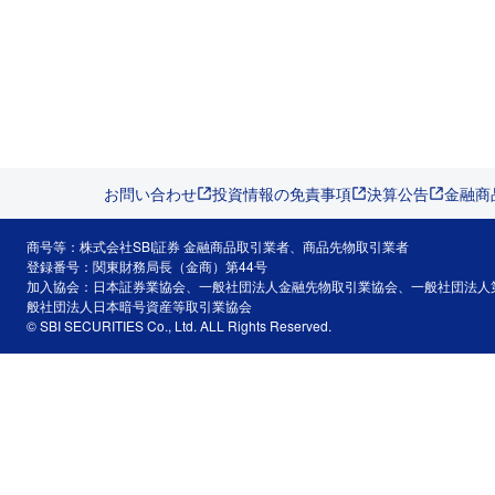
お問い合わせ
投資情報の免責事項
決算公告
金融商
商号等：株式会社SBI証券 金融商品取引業者、商品先物取引業者
登録番号：関東財務局長（金商）第44号
加入協会：日本証券業協会、一般社団法人金融先物取引業協会、一般社団法人
般社団法人日本暗号資産等取引業協会
© SBI SECURITIES Co., Ltd. ALL Rights Reserved.