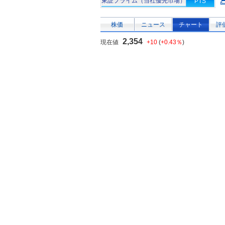
東証プライム（当社優先市場）
PTS
株価
ニュース
チャート
評
2,354
現在値
+10
(
+0.43％
)