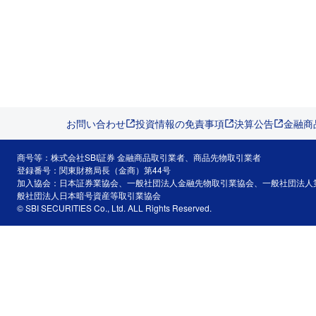
お問い合わせ
投資情報の免責事項
決算公告
金融商
商号等：株式会社SBI証券 金融商品取引業者、商品先物取引業者
登録番号：関東財務局長（金商）第44号
加入協会：日本証券業協会、一般社団法人金融先物取引業協会、一般社団法人
般社団法人日本暗号資産等取引業協会
© SBI SECURITIES Co., Ltd. ALL Rights Reserved.