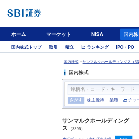
ホーム
マーケット
NISA
国内株
国内株式トップ
取引
積立
ランキング
IPO・PO
国内株式
>
サンマルクホールディングス（33
国内株式
さがす
株主優待
業種
チャ
サンマルクホールディング
ス
（3395）