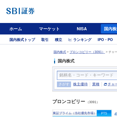
ホーム
マーケット
NISA
国内株
国内株式トップ
取引
積立
ランキング
IPO・PO
国内株式
>
ブロンコビリー（3091）
>
チャ
国内株式
さがす
株主優待
業種
チャ
ブロンコビリー
（3091）
東証プライム（当社優先市場）
PTS