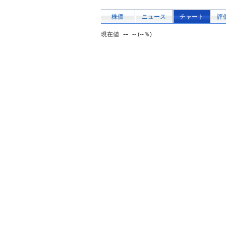
株価
ニュース
チャート
評
--
現在値
-- (--％)