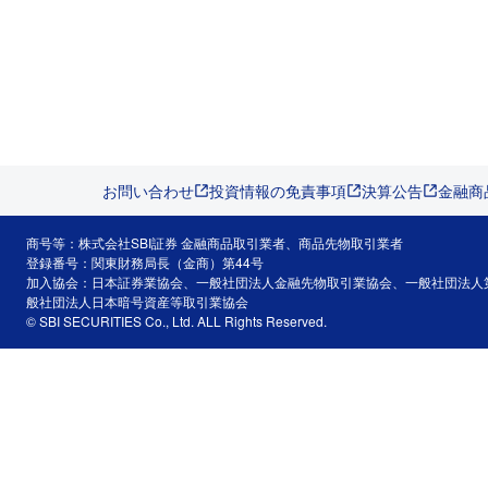
お問い合わせ
投資情報の免責事項
決算公告
金融商
商号等：株式会社SBI証券 金融商品取引業者、商品先物取引業者
登録番号：関東財務局長（金商）第44号
加入協会：日本証券業協会、一般社団法人金融先物取引業協会、一般社団法人
般社団法人日本暗号資産等取引業協会
© SBI SECURITIES Co., Ltd. ALL Rights Reserved.