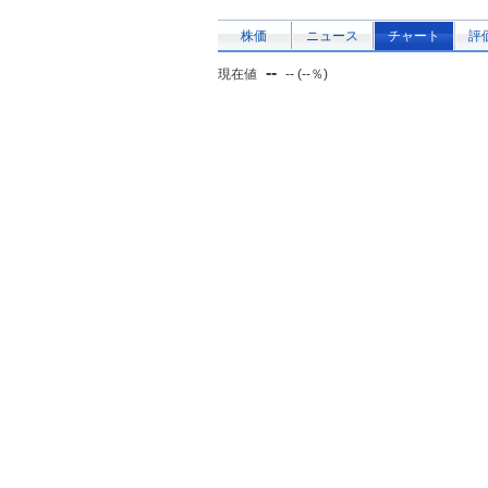
株価
ニュース
チャート
評
--
現在値
-- (--％)