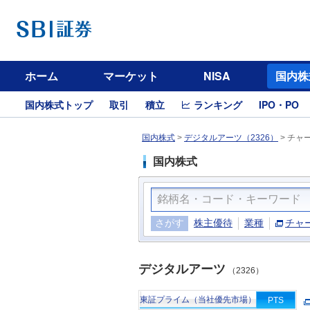
ホーム
マーケット
NISA
国内株
国内株式トップ
取引
積立
ランキング
IPO・PO
国内株式
>
デジタルアーツ（2326）
>
チャ
国内株式
さがす
株主優待
業種
チャ
デジタルアーツ
（2326）
東証プライム（当社優先市場）
PTS