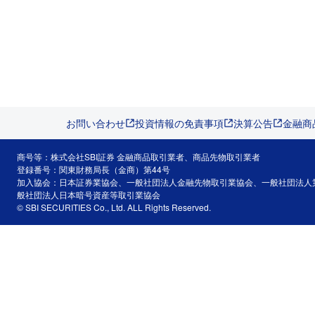
お問い合わせ
投資情報の免責事項
決算公告
金融商
商号等：株式会社SBI証券 金融商品取引業者、商品先物取引業者
登録番号：関東財務局長（金商）第44号
加入協会：日本証券業協会、一般社団法人金融先物取引業協会、一般社団法人
般社団法人日本暗号資産等取引業協会
© SBI SECURITIES Co., Ltd. ALL Rights Reserved.