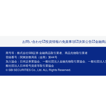
お問い合わせ
投資情報の免責事項
決算公告
金融商
商号等：株式会社SBI証券 金融商品取引業者、商品先物取引業者
登録番号：関東財務局長（金商）第44号
加入協会：日本証券業協会、一般社団法人金融先物取引業協会、一般社団法人
般社団法人日本暗号資産等取引業協会
© SBI SECURITIES Co., Ltd. ALL Rights Reserved.