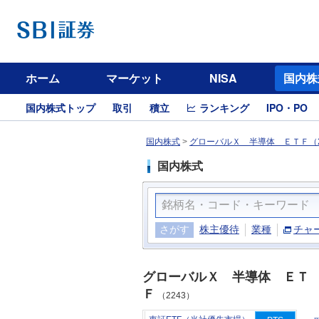
ホーム
マーケット
NISA
国内株
国内株式トップ
取引
積立
ランキング
IPO・PO
国内株式
>
グローバルＸ 半導体 ＥＴＦ（2
国内株式
さがす
株主優待
業種
チャ
グローバルＸ 半導体 ＥＴ
Ｆ
（2243）