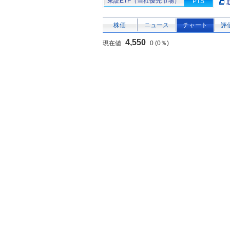
東証ETF（当社優先市場）
PTS
株価
ニュース
チャート
評
4,550
現在値
0 (0％)