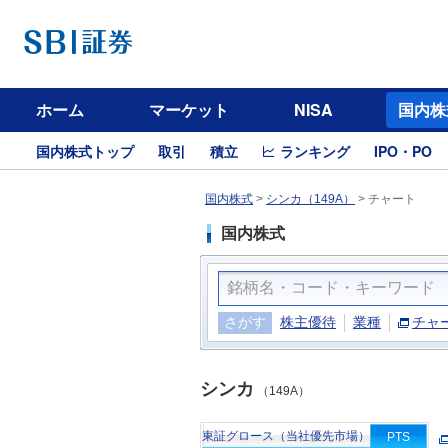
ホーム
マーケット
NISA
国内株
国内株式トップ
取引
積立
ランキング
IPO・PO
国内株式
>
シンカ（149A）
>
チャート
国内株式
さがす
株主優待
業種
チャ
シンカ
（149A）
東証グロース（当社優先市場）
PTS