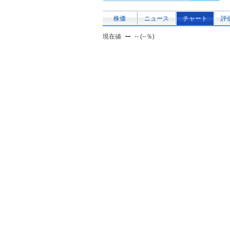
株価
ニュース
チャート
評
--
現在値
-- (--％)