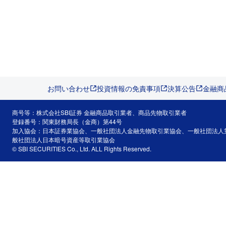
お問い合わせ
投資情報の免責事項
決算公告
金融商
商号等：株式会社SBI証券 金融商品取引業者、商品先物取引業者
登録番号：関東財務局長（金商）第44号
加入協会：日本証券業協会、一般社団法人金融先物取引業協会、一般社団法人
般社団法人日本暗号資産等取引業協会
© SBI SECURITIES Co., Ltd. ALL Rights Reserved.