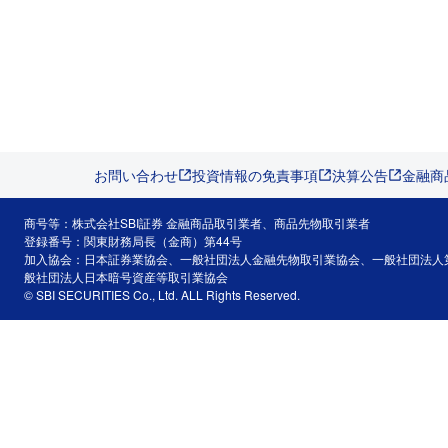
お問い合わせ
投資情報の免責事項
決算公告
金融商
商号等：株式会社SBI証券 金融商品取引業者、商品先物取引業者
登録番号：関東財務局長（金商）第44号
加入協会：日本証券業協会、一般社団法人金融先物取引業協会、一般社団法人
般社団法人日本暗号資産等取引業協会
© SBI SECURITIES Co., Ltd. ALL Rights Reserved.