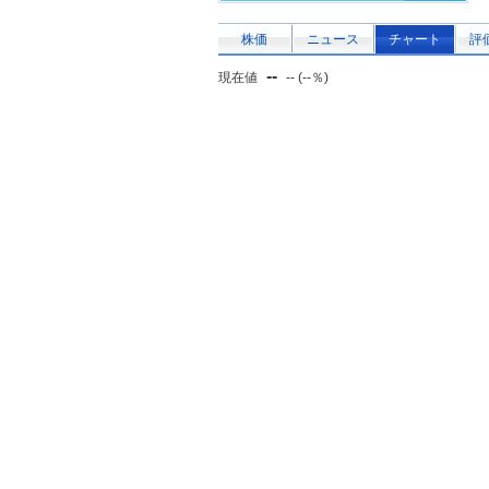
株価
ニュース
チャート
評
--
現在値
-- (--％)