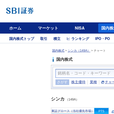
ホーム
マーケット
NISA
国内株
国内株式トップ
取引
積立
ランキング
IPO・PO
国内株式
>
シンカ（149A）
>
チャート
国内株式
さがす
株主優待
業種
チャ
シンカ
（149A）
東証グロース（当社優先市場）
PTS