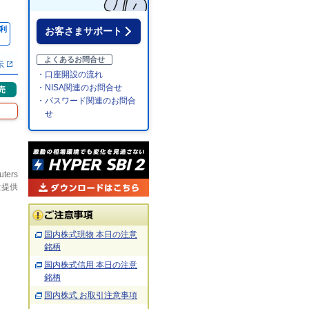
利
お客さまサポート
％
よくあるお問合せ
示
・口座開設の流れ
・NISA関連のお問合せ
売
・パスワード関連のお問合
せ
uters
社提供
国内株式現物 本日の注意
銘柄
国内株式信用 本日の注意
銘柄
国内株式 お取引注意事項