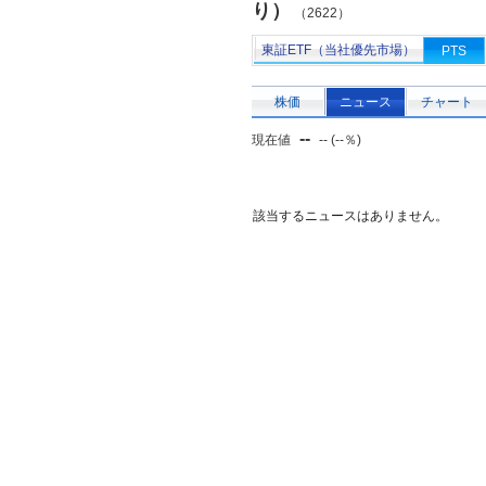
り）
（2622）
東証ETF（当社優先市場）
PTS
株価
ニュース
チャート
--
現在値
-- (--％)
該当するニュースはありません。