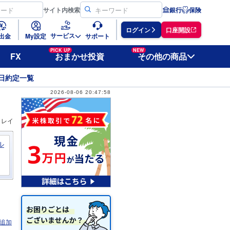
サイト
内検索
銀行
保険
ログイン
口座開設
サービス
出金
My設定
サポート
PICK UP
NEW
FX
おまかせ投資
その他の商品
日約定一覧
2026-08-06 20:47:58
ィレイ
ル
追加