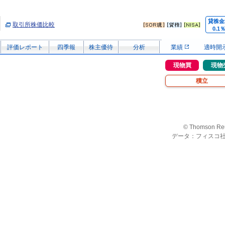
貸株金
取引所株価比較
0.1
評価レポート
四季報
株主優待
分析
業績
適時開
現物買
現物
積立
© Thomson Re
データ：フィスコ