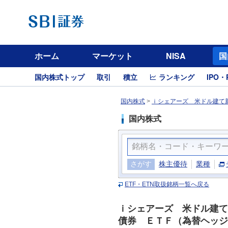
ホーム
マーケット
NISA
国
国内株式トップ
取引
積立
ランキング
IPO・
国内株式
>
ｉシェアーズ 米ドル建て新
国内株式
さがす
株主優待
業種
ETF・ETN取扱銘柄一覧へ戻る
ｉシェアーズ 米ドル建て
債券 ＥＴＦ（為替ヘッジ