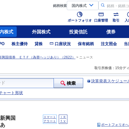
銘柄
検索
ポートフォリオ
口座管理
取引
入
内株式
外国株式
投資信託
債券
PO
株主優待
貸株
口座状況
保有銘柄
注文照会
当
興国債券 ＥＴＦ（為替ヘッジあり）（2622）
>
ニュース
取引所株価：15分デ
決算発表スケジュー
チャート形状
新興国
スマート
ＩＲ
アラート
ＴＶ
あ
ポートフォリオへ