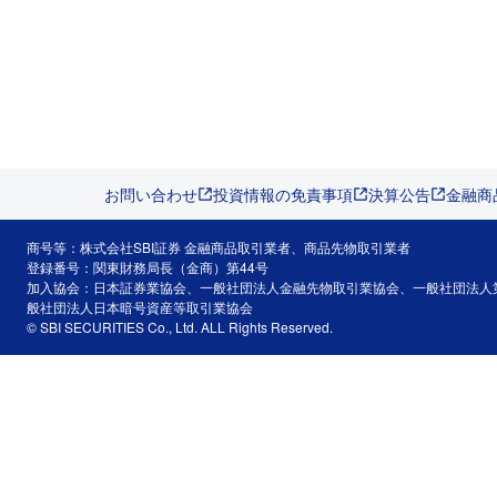
お問い合わせ
投資情報の免責事項
決算公告
金融商
商号等：株式会社SBI証券 金融商品取引業者、商品先物取引業者
登録番号：関東財務局長（金商）第44号
加入協会：日本証券業協会、一般社団法人金融先物取引業協会、一般社団法人
般社団法人日本暗号資産等取引業協会
© SBI SECURITIES Co., Ltd. ALL Rights Reserved.