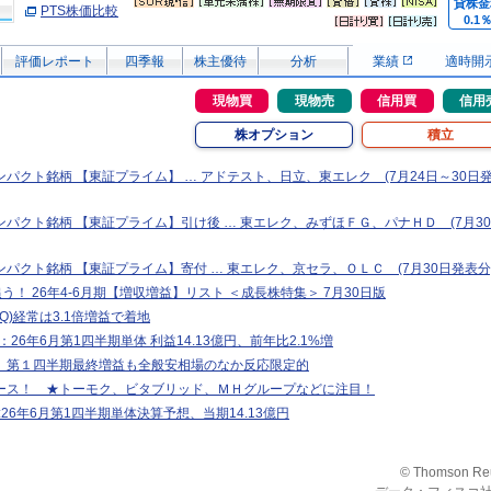
貸株金
PTS株価比較
0.1
評価レポート
四季報
株主優待
分析
業績
適時開
現物買
現物売
信用買
信用
株オプション
積立
パクト銘柄 【東証プライム】 … アドテスト、日立、東エレク (7月24日～30日
パクト銘柄 【東証プライム】引け後 … 東エレク、みずほＦＧ、パナＨＤ (7月3
パクト銘柄 【東証プライム】寄付 … 東エレク、京セラ、ＯＬＣ (7月30日発表分
追う！ 26年4-6月期【増収増益】リスト ＜成長株特集＞ 7月30日版
1Q)経常は3.1倍増益で着地
T>：26年6月第1四半期単体 利益14.13億円、前年比2.1%増
、第１四半期最終増益も全般安相場のなか反応限定的
ース！ ★トーモク、ビタブリッド、ＭＨグループなどに注目！
T>:26年6月第1四半期単体決算予想、当期14.13億円
© Thomson Re