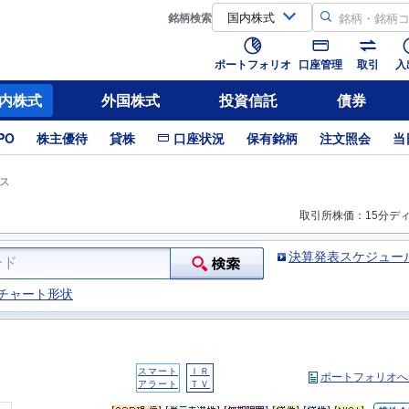
銘柄
検索
ポートフォリオ
口座管理
取引
入
内株式
外国株式
投資信託
債券
PO
株主優待
貸株
口座状況
保有銘柄
注文照会
当
ス
取引所株価：15分デ
決算発表スケジュー
チャート形状
スマート
ＩＲ
ポートフォリオへ
アラート
ＴＶ