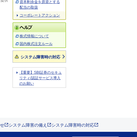
社提供
資本剰余金を原資とする
配当の取扱
コーポレートアクション
株式情報について
国内株式注文ルール
システム障害時の対応
【重要】SBI証券のセキュ
リティ/認証サービス導入
のお願い
せ
システム障害の備え
システム障害時の対応