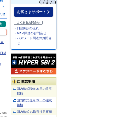
利
％
お客さまサポート
示
よくあるお問合せ
売
・口座開設の流れ
・NISA関連のお問合せ
・パスワード関連のお問合
発表
せ
0日発
)
国内株式現物 本日の注意
銘柄
国内株式信用 本日の注意
銘柄
国内株式 お取引注意事項
uters