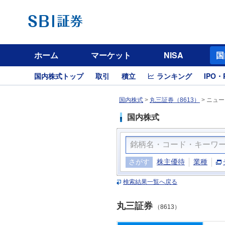
ホーム
マーケット
NISA
国
国内株式トップ
取引
積立
ランキング
IPO・
国内株式
>
丸三証券（8613）
>
ニュー
国内株式
さがす
株主優待
業種
検索結果一覧へ戻る
丸三証券
（8613）