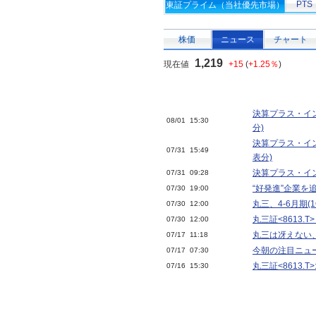
PTS
東証プライム（当社優先市場）
株価
ニュース
チャート
1,219
現在値
+15
(
+1.25％
)
決算プラス・イン
08/01 15:30
分)
決算プラス・イン
07/31 15:49
表分)
決算プラス・イン
07/31 09:28
“好発進”企業を
07/30 19:00
丸三、4-6月期(
07/30 12:00
丸三証<8613.
07/30 12:00
丸三は冴えない
07/17 11:18
今朝の注目ニュ
07/17 07:30
丸三証<8613.
07/16 15:30