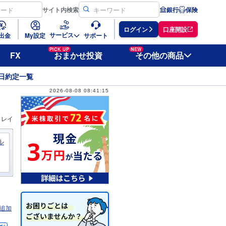
サイト
内検索
銀行
保険
ログイン
口座開設
サービス
出金
My設定
サポート
PICK UP
NEW
FX
おまかせ投資
その他の商品
日約定一覧
2026-08-08 08:41:15
ィレイ
ル
追加