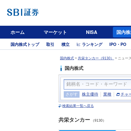
ホーム
マーケット
NISA
国内株
国内株式トップ
取引
積立
ランキング
IPO・PO
国内株式
>
共栄タンカー（9130）
>
ニュー
国内株式
さがす
株主優待
業種
チャ
検索結果一覧へ戻る
共栄タンカー
（9130）