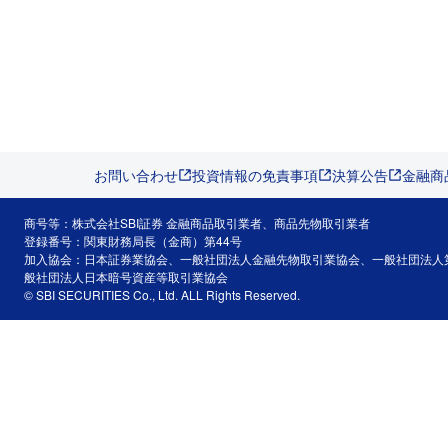
お問い合わせ
投資情報の免責事項
決算公告
金融商
商号等：株式会社SBI証券 金融商品取引業者、商品先物取引業者
登録番号：関東財務局長（金商）第44号
加入協会：日本証券業協会、一般社団法人金融先物取引業協会、一般社団法人
般社団法人日本暗号資産等取引業協会
© SBI SECURITIES Co., Ltd. ALL Rights Reserved.