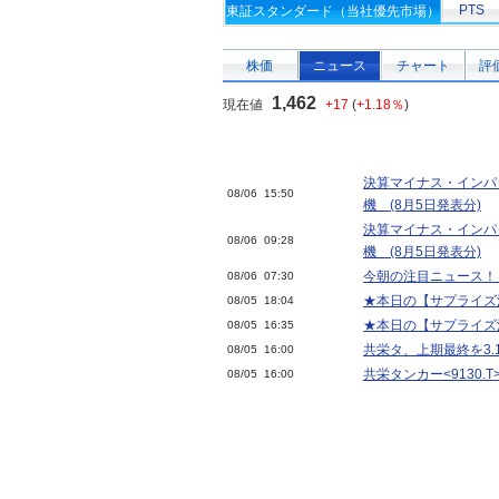
PTS
東証スタンダード（当社優先市場）
株価
ニュース
チャート
評
1,462
現在値
+17
(
+1.18％
)
決算マイナス・インパ
08/06 15:50
機 (8月5日発表分)
決算マイナス・インパ
08/06 09:28
機 (8月5日発表分)
今朝の注目ニュース！
08/06 07:30
★本日の【サプライズ決算
08/05 18:04
★本日の【サプライズ決算
08/05 16:35
共栄タ、上期最終を3
08/05 16:00
共栄タンカー<9130.
08/05 16:00